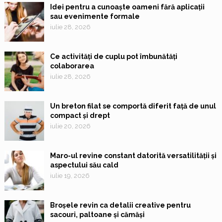
Idei pentru a cunoaște oameni fără aplicații
sau evenimente formale
iulie 28, 2026
Ce activități de cuplu pot îmbunătăți
colaborarea
iulie 28, 2026
Un breton filat se comportă diferit față de unul
compact și drept
iulie 20, 2026
Maro-ul revine constant datorită versatilității și
aspectului său cald
iulie 19, 2026
Broșele revin ca detalii creative pentru
sacouri, paltoane și cămăși