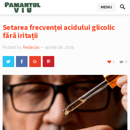
MENU
Setarea frecvenței acidului glicolic
fără iritații
Posted by
Redacția
— aprilie 28, 2025
1
0