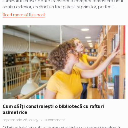
Iluminatul terasei poate transforma complet atmosfera unui
spațiu exterior, creând un loc plăcut și primitor, perfect...
Read more of this post
Cum să îți construiești o bibliotecă cu rafturi
asimetrice
septembrie 26, 2025
0 comment
O bibliotecă cu rafturi asimetrice este o alegere excelentă