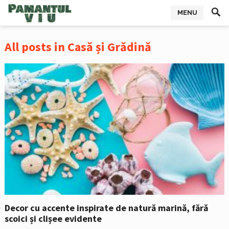
MENU
All posts in Casă și Grădină
Decor cu accente inspirate de natură marină, fără
scoici și clișee evidente