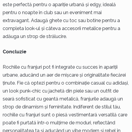
este perfectă pentru o apariție urbană și edgy, ideală
pentru o noapte în club sau un eveniment mai
extravagant. Adaugă ghete cu toc sau botine pentru a
completa look-ul și câteva accesorii metalice pentru a
adăuga un strop de strălucire.
Concluzie
Rochiile cu franjuri pot fi integrate cu succes în apariții
urbane, aducând un aer de mișcare și originalitate fiecărei
ținute. Fie că optezi pentru o combinație casual cu adidași,
un look punk-chic cu jachetă din piele sau un outfit de
seară sofisticat cu geantă metalică, franjurile adaugă un
strop de dinamism și feminitate. Indiferent de stilul tău,
rochiile cu franjuri sunt o piesă vestimentară versatilă care
poate fi purtată într-o mulțime de moduri, reflectând
personalitatea ta și aducând un vibe modern și rebel în