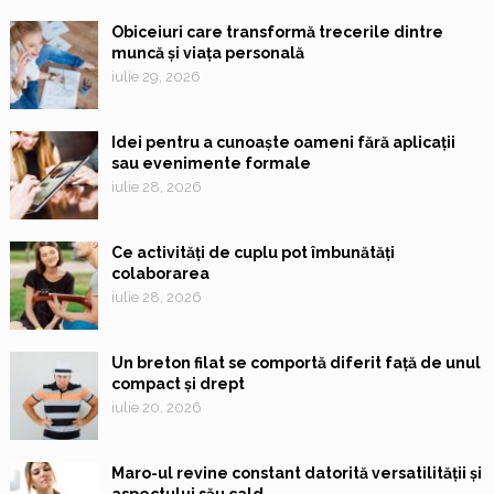
Obiceiuri care transformă trecerile dintre
muncă și viața personală
iulie 29, 2026
Idei pentru a cunoaște oameni fără aplicații
sau evenimente formale
iulie 28, 2026
Ce activități de cuplu pot îmbunătăți
colaborarea
iulie 28, 2026
Un breton filat se comportă diferit față de unul
compact și drept
iulie 20, 2026
Maro-ul revine constant datorită versatilității și