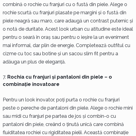
combină o rochie cu franjuri cu o fustă din piele. Alege o
rochie scurtă cu franjuri plasate pe margini și o fustă din
piele neagră sau maro, care adaugă un contrast puternic și
o notă de duritate. Acest look urban cu atitudine este ideal
pentru o seară în oraș sau pentru o ieșire la un eveniment
mai informal, dar plin de energie. Completează outfitul cu
cizme cu toc sau botine și un sacou slim fit pentru a
adăuga un plus de eleganță.
Rochia cu franjuri și pantaloni din piele – o
combinație inovatoare
Pentru un look inovator, poți purta o rochie cu franjuri
peste o pereche de pantaloni din piele. Alege o rochie mini
sau midi cu franjuri pe partea de jos și combin-o cu
pantaloni din piele, creând o ținută unică care combină
fluiditatea rochiei cu rigiditatea pielii. Această combinație