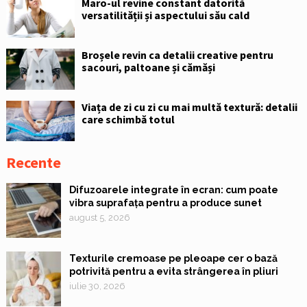
Maro-ul revine constant datorită
versatilității și aspectului său cald
Broșele revin ca detalii creative pentru
sacouri, paltoane și cămăși
Viața de zi cu zi cu mai multă textură: detalii
care schimbă totul
Recente
Difuzoarele integrate în ecran: cum poate
vibra suprafața pentru a produce sunet
august 5, 2026
Texturile cremoase pe pleoape cer o bază
potrivită pentru a evita strângerea în pliuri
iulie 30, 2026