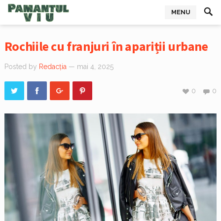
MENU
Rochiile cu franjuri în apariții urbane
Posted by
Redacția
— mai 4, 2025
0
0