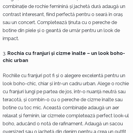
combinație de rochie feminină și jachetă dură adaugă un
contrast interesant, fiind perfectă pentru o seară în oraș
sau un concert. Completează ținuta cu o pereche de
botine din piele și o geantă de umăr pentru un look de
impact.
Rochia cu franjuri și cizme înalte – un look boho-
chic urban
Rochiile cu franjuri pot fi și o alegere excelentă pentru un
look boho-chic, chiar și într-un cadru urban. Alege o rochie
cu franjuri lungi pe partea de jos, într-o nuanță neutră sau
teracotă, și combin-o cu o pereche de cizme înalte sau
botine cu toc mic. Această combinație adaugă un aer
relaxat și feminin, iar cizmele completează perfect look-ul
boho, aducând o notă de rafinament. Adaugă un sacou
oversized sau o jachetă din denim pentru a crea un outfit