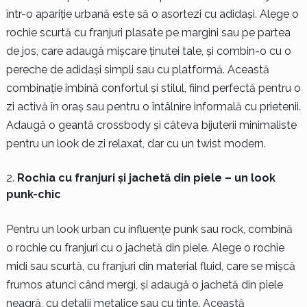
într-o apariție urbană este să o asortezi cu adidași. Alege o
rochie scurtă cu franjuri plasate pe margini sau pe partea
de jos, care adaugă mișcare ținutei tale, și combin-o cu o
pereche de adidași simpli sau cu platformă. Această
combinație îmbină confortul și stilul, fiind perfectă pentru o
zi activă în oraș sau pentru o întâlnire informală cu prietenii.
Adaugă o geantă crossbody și câteva bijuterii minimaliste
pentru un look de zi relaxat, dar cu un twist modern.
Rochia cu franjuri și jachetă din piele – un look
punk-chic
Pentru un look urban cu influențe punk sau rock, combină
o rochie cu franjuri cu o jachetă din piele. Alege o rochie
midi sau scurtă, cu franjuri din material fluid, care se mișcă
frumos atunci când mergi, și adaugă o jachetă din piele
neagră, cu detalii metalice sau cu ținte. Această