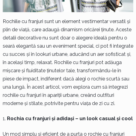
Rochiile cu franjuri sunt un element vestimentar versatil și
plin de viață, care adaugă dinamism oricărei ținute. Aceste
detalii decorative nu sunt doar o alegere ideală pentru o
seară elegantă sau un eveniment special, ci pot fi integrate
cu succes și în lookuri urbane, aducând un aer sofisticat și,
în același timp, relaxat. Rochiile cu franjuri pot adăuga
mișcare și fluiditate ținutelor tale, transformându-le în
piese de impact, indiferent dacă alegi o rochie scurtă sau
una lungă. În acest articol, vom explora cum să integrezi
rochiile cu franjuri în apariții urbane, creând outfituri
moderne și stilate, potrivite pentru viața de zi cu zi.
Rochia cu franjuri și adidași – un look casual și cool
Un mod simplu și eficient de a purta o rochie cu franjuri