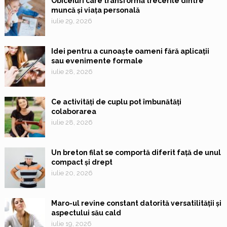
Obiceiuri care transformă trecerile dintre
muncă și viața personală
iulie 29, 2026
Idei pentru a cunoaște oameni fără aplicații
sau evenimente formale
iulie 28, 2026
Ce activități de cuplu pot îmbunătăți
colaborarea
iulie 28, 2026
Un breton filat se comportă diferit față de unul
compact și drept
iulie 20, 2026
Maro-ul revine constant datorită versatilității și
aspectului său cald
iulie 19, 2026