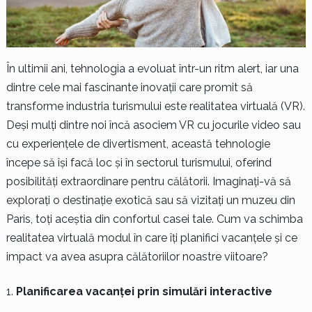
În ultimii ani, tehnologia a evoluat într-un ritm alert, iar una
dintre cele mai fascinante inovații care promit să
transforme industria turismului este realitatea virtuală (VR).
Deși mulți dintre noi încă asociem VR cu jocurile video sau
cu experiențele de divertisment, această tehnologie
începe să își facă loc și în sectorul turismului, oferind
posibilități extraordinare pentru călătorii. Imaginați-vă să
explorați o destinație exotică sau să vizitați un muzeu din
Paris, toți aceștia din confortul casei tale. Cum va schimba
realitatea virtuală modul în care îți planifici vacanțele și ce
impact va avea asupra călătoriilor noastre viitoare?
Planificarea vacanței prin simulări interactive