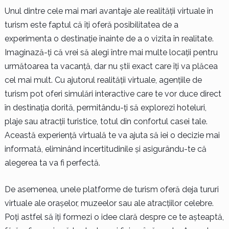
Unul dintre cele mai mari avantaje ale realității virtuale în
turism este faptul că îți oferă posibilitatea de a
experimenta o destinație înainte de a o vizita în realitate.
Imaginază-ți că vrei să alegi între mai multe locații pentru
următoarea ta vacanță, dar nu știi exact care îți va plăcea
cel mai mult. Cu ajutorul realității virtuale, agențiile de
turism pot oferi simulări interactive care te vor duce direct
în destinația dorită, permitându-ți să explorezi hoteluri,
plaje sau atracții turistice, totul din confortul casei tale.
Această experiență virtuală te va ajuta să iei o decizie mai
informată, eliminând incertitudinile și asigurându-te că
alegerea ta va fi perfectă.
De asemenea, unele platforme de turism oferă deja tururi
virtuale ale orașelor, muzeelor sau ale atracțiilor celebre.
Poți astfel să îți formezi o idee clară despre ce te așteaptă,