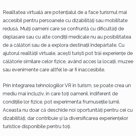
Realitatea virtuală are potențialul de a face turismul mai
accesibil pentru persoanele cu dizabilități sau mobilitate
redusă. Mulți oameni care se confruntă cu dificultăți de
deplasare sau cu alte condiții medicale nu au posibilitatea
de a călători sau de a explora destinații îndepărtate. Cu
ajutorul realității virtuale, acești turiști pot trăi experiențe de
călătorie similare celor fizice, având acces la locații, muzee
sau evenimente care altfel le-ar fi inaccesibile.
Prin integrarea tehnologiilor VR în turism, se poate crea un
mediu mai incluziv, în care toți oamenii, indiferent de
condițiile lor fizice, pot experimenta frumusețile lumii.
Aceasta nu doar că deschide noi oportunități pentru cei cu
dizabilități, dar contribuie și la diversificarea experiențelor
turistice disponibile pentru toți.