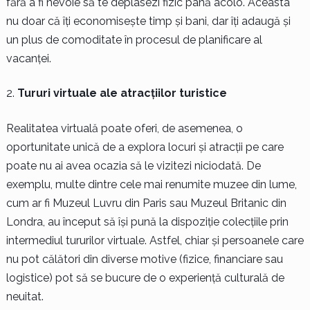
fără a fi nevoie să te deplasezi fizic până acolo. Aceasta
nu doar că îți economisește timp și bani, dar îți adaugă și
un plus de comoditate în procesul de planificare al
vacanței.
Tururi virtuale ale atracțiilor turistice
Realitatea virtuală poate oferi, de asemenea, o
oportunitate unică de a explora locuri și atracții pe care
poate nu ai avea ocazia să le vizitezi niciodată. De
exemplu, multe dintre cele mai renumite muzee din lume,
cum ar fi Muzeul Luvru din Paris sau Muzeul Britanic din
Londra, au început să își pună la dispoziție colecțiile prin
intermediul tururilor virtuale. Astfel, chiar și persoanele care
nu pot călători din diverse motive (fizice, financiare sau
logistice) pot să se bucure de o experiență culturală de
neuitat.