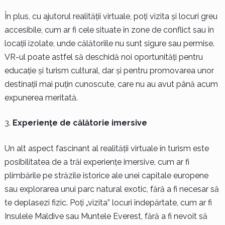
În plus, cu ajutorul realității virtuale, poți vizita și locuri greu
accesibile, cum ar fi cele situate în zone de conflict sau în
locații izolate, unde călătoriile nu sunt sigure sau permise.
VR-ul poate astfel să deschidă noi oportunități pentru
educație și turism cultural, dar și pentru promovarea unor
destinații mai puțin cunoscute, care nu au avut până acum
expunerea meritată.
Experiențe de călătorie imersive
Un alt aspect fascinant al realității virtuale în turism este
posibilitatea de a trăi experiențe imersive, cum ar fi
plimbările pe străzile istorice ale unei capitale europene
sau explorarea unui parc natural exotic, fără a fi necesar să
te deplasezi fizic. Poți „vizita” locuri îndepărtate, cum ar fi
Insulele Maldive sau Muntele Everest, fără a fi nevoit să