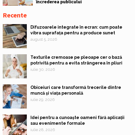
încrederea publicului
Recente
Difuzoarele integrate în ecran: cum poate
vibra suprafața pentru a produce sunet
august 5, 2026
Texturile cremoase pe pleoape cer o bază
potrivită pentru a evita strângerea în pliuri
iulie 30, 2026
Obiceiuri care transformă trecerile dintre
muncă și viața personală
iulie 29, 2026
Idei pentru a cunoaște oameni fără aplicații
sau evenimente formale
iulie 28, 2026