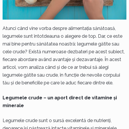
Atunci când vine vorba despre alimentația sănătoasă,
legumele sunt întotdeauna o alegere de top. Dar, ce este
mai bine pentru sănătatea noastră: legumele gătite sau
cele crude? Există numeroase dezbateri pe acest subiect,
fiecare abordare având avantaje și dezavantaje. În acest
articol, vom analiza când și de ce ar trebui să alegi
legumele gătite sau crude, în funcție de nevoile corpului
tău și de beneficiile pe care le aduc fiecare dintre ele.
Legumele crude – un aport direct de vitamine și
minerale
Legumele crude sunt o sursă excelentă de nutrienți,
deoarece își păstrează intacte vitaminele și mineralele