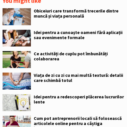
You might like
Obiceiuri care transformă trecerile dintre
muncă și viața personală
Idei pentru a cunoaște oameni fără aplicații
sau evenimente formale
Ce activități de cuplu pot îmbunătăți
colaborarea
Viața de zi cu zi cu mai multă textură: detalii
care schimbă totul
Idei pentru a redescoperi plăcerea lucrurilor
lente
Cum pot antreprenorii locali să folosească
articolele online pentru a câștiga