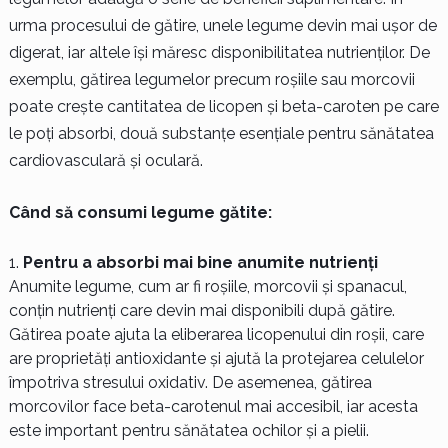
urma procesului de gătire, unele legume devin mai ușor de
digerat, iar altele își măresc disponibilitatea nutrienților. De
exemplu, gătirea legumelor precum roșiile sau morcovii
poate crește cantitatea de licopen și beta-caroten pe care
le poți absorbi, două substanțe esențiale pentru sănătatea
cardiovasculară și oculară.
Când să consumi legume gătite:
Pentru a absorbi mai bine anumite nutrienți
Anumite legume, cum ar fi roșiile, morcovii și spanacul,
conțin nutrienți care devin mai disponibili după gătire.
Gătirea poate ajuta la eliberarea licopenului din roșii, care
are proprietăți antioxidante și ajută la protejarea celulelor
împotriva stresului oxidativ. De asemenea, gătirea
morcovilor face beta-carotenul mai accesibil, iar acesta
este important pentru sănătatea ochilor și a pielii.