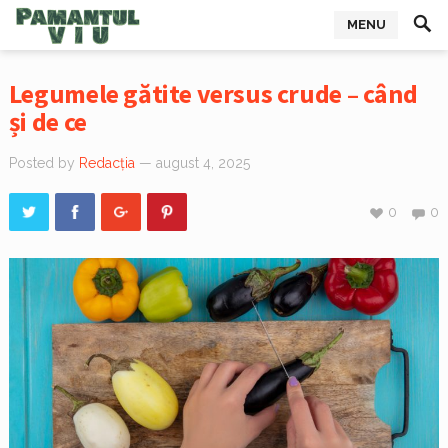
MENU
Legumele gătite versus crude – când
și de ce
Posted by
Redacția
— august 4, 2025
0
0