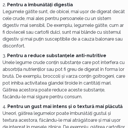
Pentru a îmbunătăți digestia
Legumele gătite sunt, de obicei, mai ușor de digerat decât
cele crude, mai ales pentru persoanele cu un sistem
digestiv mai sensibil. De exemplu, legumele gătite, cum ar
fi dovleceii sau cartofii dulci, sunt mai blânde cu sistemul
digestiv și mai puțin susceptibile de a cauza balonare sau
disconfort.
Pentru a reduce substanțele anti-nutritive
Unele legume crude conțin substanțe care pot interfera cu
absorbția nutrienților sau pot fi greu de digerat în forma lor
brută. De exemplu, broccoli și varza conțin goitrogeni, care
pot inhiba activitatea glandei tiroide în cantități mari.
Gătirea acestora poate reduce aceste substanțe,
făcându-le mai sigure pentru consum.
Pentru un gust mai intens și o textură mai plăcută
Uneori, gătirea legumelor poate îmbunătăți gustul și
textura acestora, făcându-le mai atrăgătoare și mai ușor
de integrat în mesele zilnice. De exemplu, gătirea cartofilor