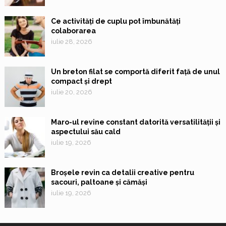
Ce activități de cuplu pot îmbunătăți
colaborarea
iulie 28, 2026
Un breton filat se comportă diferit față de unul
compact și drept
iulie 20, 2026
Maro-ul revine constant datorită versatilității și
aspectului său cald
iulie 19, 2026
Broșele revin ca detalii creative pentru
sacouri, paltoane și cămăși
iulie 19, 2026