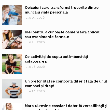
Obiceiuri care transformă trecerile dintre
muncă și viața personală
iulie 29, 2026
Idei pentru a cunoaște oameni fără aplicații
sau evenimente formale
iulie 28, 2026
Ce activități de cuplu pot îmbunătăți
colaborarea
iulie 28, 2026
Un breton filat se comportă diferit față de unul
compact și drept
iulie 20, 2026
Maro-ul revine constant datorită versatilității și