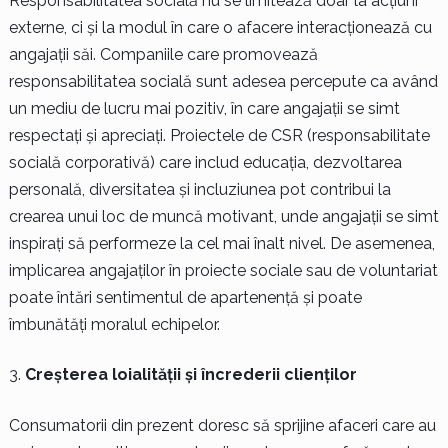
Responsabilitatea socială nu se limitează doar la acțiuni
externe, ci și la modul în care o afacere interacționează cu
angajații săi. Companiile care promovează
responsabilitatea socială sunt adesea percepute ca având
un mediu de lucru mai pozitiv, în care angajații se simt
respectați și apreciați. Proiectele de CSR (responsabilitate
socială corporativă) care includ educația, dezvoltarea
personală, diversitatea și incluziunea pot contribui la
crearea unui loc de muncă motivant, unde angajații se simt
inspirați să performeze la cel mai înalt nivel. De asemenea,
implicarea angajaților în proiecte sociale sau de voluntariat
poate întări sentimentul de apartenență și poate
îmbunătăți moralul echipelor.
Creșterea loialității și încrederii clienților
Consumatorii din prezent doresc să sprijine afaceri care au