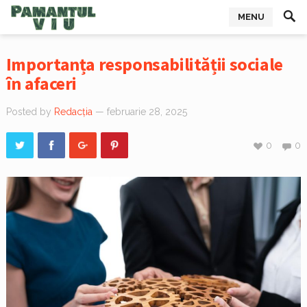
MENU
Importanța responsabilității sociale
în afaceri
Posted by
Redacția
— februarie 28, 2025
0
0