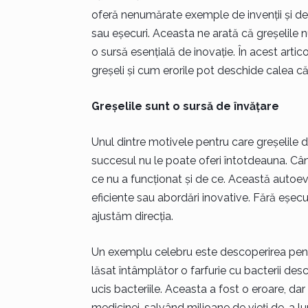
oferă nenumărate exemple de invenții și des
sau eșecuri. Aceasta ne arată că greșelile nu
o sursă esențială de inovație. În acest arti
greșeli și cum erorile pot deschide calea c
Greșelile sunt o sursă de învățare
Unul dintre motivele pentru care greșelile du
succesul nu le poate oferi întotdeauna. Câ
ce nu a funcționat și de ce. Această autoev
eficiente sau abordări inovative. Fără eșecu
ajustăm direcția.
Un exemplu celebru este descoperirea penic
lăsat întâmplător o farfurie cu bacterii de
ucis bacteriile. Aceasta a fost o eroare, da
medicinei, salvând milioane de vieți de-a l