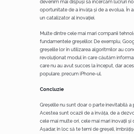
devenim mai dispuși să încercăm lucruri no
oportunitate de a învăța și de a evolua. În a
un catalizator al inovației.
Multe dintre cele mai mari companii tehnol
fundamentele greșelilor. De exemplu, Google
greșelile lor în utilizarea algoritmilor au c
revoluționat modul în care căutăm informa
care nu au avut succes la început, dar aces
populare, precum iPhone-ul.
Concluzie
Greșelile nu sunt doar o parte inevitabilă a p
Acestea sunt ocazii de a învăța, de a dezvolt
cele mai multe ori, cele mai mari inovații ș
Așadar, în loc să te temi de greșeli, îmbrăț