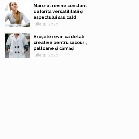
Maro-ul revine constant
datorită versatilității și
aspectului său cald
iulie 19, 2026
Broșele revin ca detalii
creative pentru sacouri,
paltoane și cămăși
iulie 19, 2026