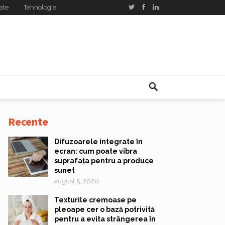
ate
Tehnologie
Recente
Difuzoarele integrate în
ecran: cum poate vibra
suprafața pentru a produce
sunet
august 5, 2026
Texturile cremoase pe
pleoape cer o bază potrivită
pentru a evita strângerea în