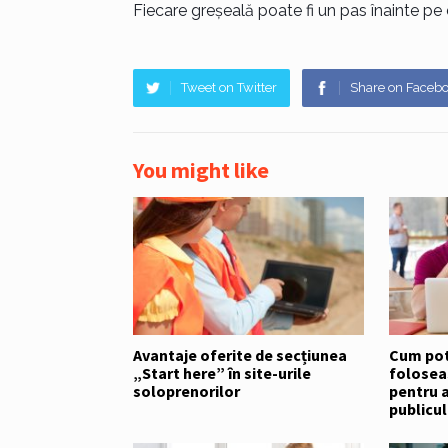
Fiecare greșeală poate fi un pas înainte p
Tweet on Twitter
Share on Faceb
You might like
Avantaje oferite de secțiunea
Cum pot 
„Start here” în site-urile
foloseas
soloprenorilor
pentru a
publicul