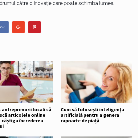
e drumul către o inovație care poate schimba lumea.
ook
antreprenorii locali să
Cum să folosești inteligența
că articolele online
artificială pentru a genera
 câștiga încrederea
rapoarte de piață
ui