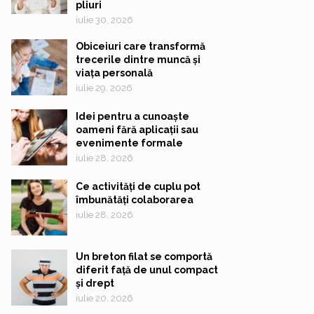
pliuri
iulie 30, 2026
Obiceiuri care transformă
trecerile dintre muncă și
viața personală
iulie 29, 2026
Idei pentru a cunoaște
oameni fără aplicații sau
evenimente formale
iulie 28, 2026
Ce activități de cuplu pot
îmbunătăți colaborarea
iulie 28, 2026
Un breton filat se comportă
diferit față de unul compact
și drept
iulie 20, 2026