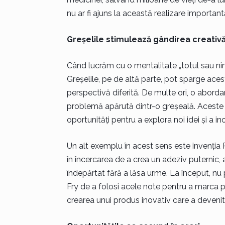
nu ar fi ajuns la această realizare important
Greșelile stimulează gândirea creativ
Când lucrăm cu o mentalitate „totul sau nimi
Greșelile, pe de altă parte, pot sparge acest
perspectivă diferită. De multe ori, o aborda
problemă apărută dintr-o greșeală. Aceste
oportunități pentru a explora noi idei și a in
Un alt exemplu în acest sens este invenția Po
în încercarea de a crea un adeziv puternic, a
îndepărtat fără a lăsa urme. La început, nu 
Fry de a folosi acele note pentru a marca pa
crearea unui produs inovativ care a devenit 