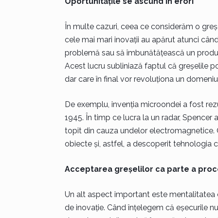
Oportunitățile se ascund în erori
În multe cazuri, ceea ce considerăm o greș
cele mai mari inovații au apărut atunci când 
problemă sau să îmbunătățească un produs,
Acest lucru subliniază faptul că greșelile po
dar care în final vor revoluționa un domeniu 
De exemplu, invenția microondei a fost rezu
1945. În timp ce lucra la un radar, Spencer
topit din cauza undelor electromagnetice. C
obiecte și, astfel, a descoperit tehnologia
Acceptarea greșelilor ca parte a proc
Un alt aspect important este mentalitatea d
de inovație. Când înțelegem că eșecurile nu 