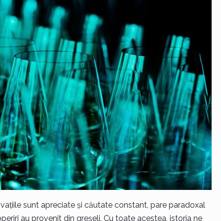
vațiile sunt apreciate și căutate constant, pare paradoxal
eriri au provenit din greșeli. Cu toate acestea, istoria ne