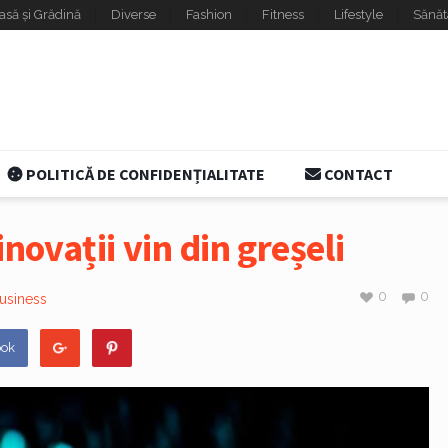
asă și Grădină
Diverse
Fashion
Fitness
Lifestyle
Sănăt
POLITICĂ DE CONFIDENȚIALITATE
CONTACT
novații vin din greșeli
0
0
usiness
ook