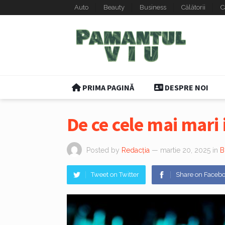
Auto
Beauty
Business
Călătorii
C
PRIMA PAGINĂ
DESPRE NOI
De ce cele mai mari i
Posted by
Redacția
— martie 20, 2025
in
B
Tweet on Twitter
Share on Faceb