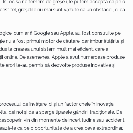
i. În loc să ne temem de greșeli, le putem accepta ca pe o
cest fel, greșelile nu mai sunt văzute ca un obstacol, ci ca
ogice, cum ar fi Google sau Apple, au fost construite pe
 nu a fost primul motor de căutare, dar îmbunătățirile și
ondus la crearea unui sistem mult mai eficient, care a
ții online. De asemenea, Apple a avut numeroase produse
te erori le-au permis să dezvolte produse inovative și
rocesului de învățare, ci și un factor cheie în inovație.
a idei noi și de a sparge tiparele gândirii tradiționale. De
i descoperiri vin din momente de incertitudine sau accident.
ișează-le ca pe o oportunitate de a crea ceva extraordinar.