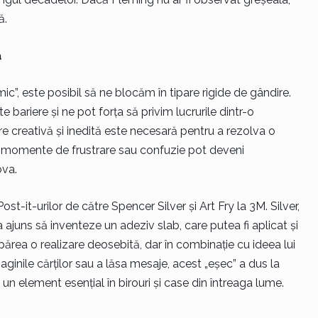
ă.
ă
c”, este posibil să ne blocăm în tipare rigide de gândire.
e bariere și ne pot forța să privim lucrurile dintr-o
re creativă și inedită este necesară pentru a rezolva o
 momente de frustrare sau confuzie pot deveni
ova.
st-it-urilor de către Spencer Silver și Art Fry la 3M. Silver,
 ajuns să inventeze un adeziv slab, care putea fi aplicat și
părea o realizare deosebită, dar în combinație cu ideea lui
ginile cărților sau a lăsa mesaje, acest „eșec” a dus la
un element esențial în birouri și case din întreaga lume.