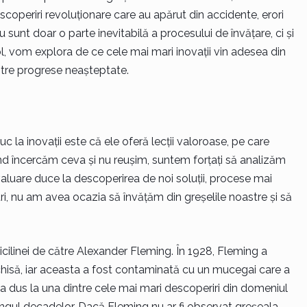
coperiri revoluționare care au apărut din accidente, erori
 sunt doar o parte inevitabilă a procesului de învățare, ci și
col, vom explora de ce cele mai mari inovații vin adesea din
ătre progrese neașteptate.
c la inovații este că ele oferă lecții valoroase, pe care
nd încercăm ceva și nu reușim, suntem forțați să analizăm
aluare duce la descoperirea de noi soluții, procese mai
ri, nu am avea ocazia să învățăm din greșelile noastre și să
ilinei de către Alexander Fleming. În 1928, Fleming a
schisă, iar aceasta a fost contaminată cu un mucegai care a
r a dus la una dintre cele mai mari descoperiri din domeniul
ungul decadelor. Dacă Fleming nu ar fi observat greșeala,