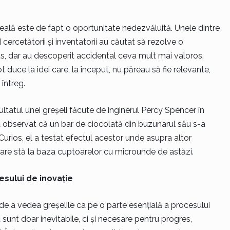
eală este de fapt o oportunitate nedezvăluită. Unele dintre
cercetătorii și inventatorii au căutat să rezolve o
 dar au descoperit accidental ceva mult mai valoros.
t duce la idei care, la început, nu păreau să fie relevante,
întreg.
ltatul unei greșeli făcute de inginerul Percy Spencer în
 a observat că un bar de ciocolată din buzunarul său s-a
urios, el a testat efectul acestor unde asupra altor
 care stă la baza cuptoarelor cu microunde de astăzi.
esului de inovație
e a vedea greșelile ca pe o parte esențială a procesului
sunt doar inevitabile, ci și necesare pentru progres,