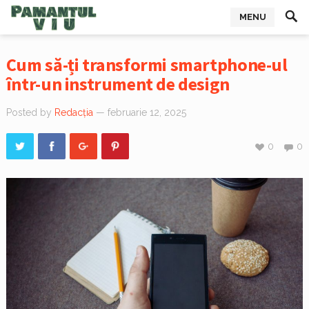
MENU
Cum să-ți transformi smartphone-ul
într-un instrument de design
Posted by
Redacția
— februarie 12, 2025
0
0