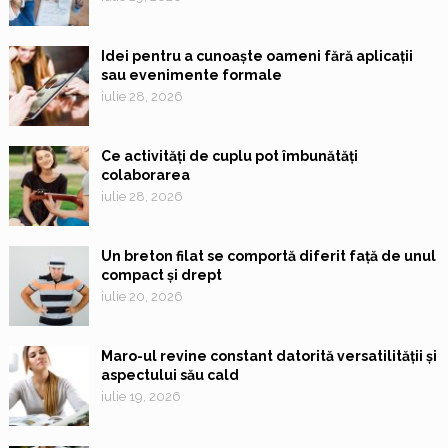
Idei pentru a cunoaște oameni fără aplicații
sau evenimente formale
iulie 28, 2026
Ce activități de cuplu pot îmbunătăți
colaborarea
iulie 28, 2026
Un breton filat se comportă diferit față de unul
compact și drept
iulie 20, 2026
Maro-ul revine constant datorită versatilității și
aspectului său cald
iulie 19, 2026