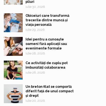
pliuri
iulie 30, 2026
Obiceiuri care transformă
trecerile dintre muncă și
viața personală
iulie 29, 2026
Idei pentru a cunoaște
oameni fără aplicații sau
evenimente formale
iulie 28, 2026
Ce activități de cuplu pot
îmbunătăți colaborarea
iulie 28, 2026
Un breton filat se comportă
diferit față de unul compact
și drept
iulie 20, 2026