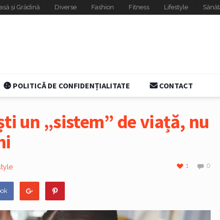
asă și Grădină
Diverse
Fashion
Fitness
Lifestyle
Sănăt
POLITICĂ DE CONFIDENȚIALITATE
CONTACT
ti un „sistem” de viață, nu
ni
1
0
style
ook