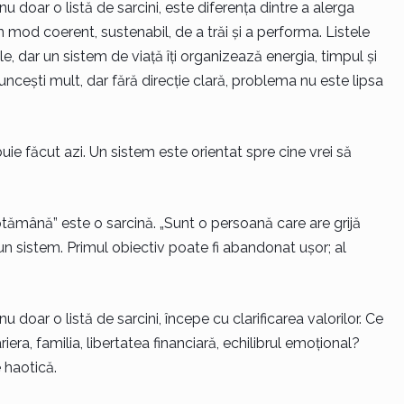
nu doar o listă de sarcini, este diferența dintre a alerga
n mod coerent, sustenabil, de a trăi și a performa. Listele
le, dar un sistem de viață îți organizează energia, timpul și
uncești mult, dar fără direcție clară, problema nu este lipsa
buie făcut azi. Un sistem este orientat spre cine vrei să
ptămână” este o sarcină. „Sunt o persoană care are grijă
un sistem. Primul obiectiv poate fi abandonat ușor; al
u doar o listă de sarcini, începe cu clarificarea valorilor. Ce
ra, familia, libertatea financiară, echilibrul emoțional?
 haotică.