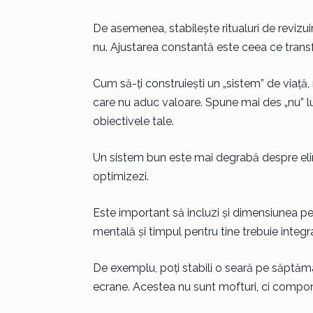
De asemenea, stabilește ritualuri de revizu
nu. Ajustarea constantă este ceea ce transf
Cum să-ți construiești un „sistem” de viață, n
care nu aduc valoare. Spune mai des „nu” luc
obiectivele tale.
Un sistem bun este mai degrabă despre elim
optimizezi.
Este important să incluzi și dimensiunea pe
mentală și timpul pentru tine trebuie integr
De exemplu, poți stabili o seară pe săptămân
ecrane. Acestea nu sunt mofturi, ci compone