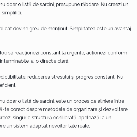
 nu doar o listă de sarcini, presupune răbdare. Nu creezi un
simplifici.
licat devine greu de menținut. Simplitatea este un avantaj
n loc să reacționezi constant la urgențe, acționezi conform
interminabile, ai o direcție clară.
ictibilitate, reducerea stresului și progres constant. Nu
ficient.
nu doar o listă de sarcini, este un proces de aliniere între
mează-te corect despre metodele de organizare și dezvoltare
ă creezi singur o structură echilibrată, apelează la un
re un sistem adaptat nevoilor tale reale.