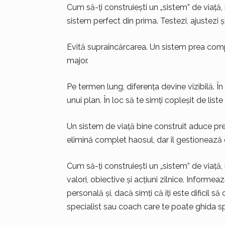
Cum să-ți construiești un „sistem” de viață,
sistem perfect din prima. Testezi, ajustezi și 
Evită supraîncărcarea. Un sistem prea comp
major.
Pe termen lung, diferența devine vizibilă. Î
unui plan. În loc să te simți copleșit de liste 
Un sistem de viață bine construit aduce pred
elimină complet haosul, dar îl gestionează e
Cum să-ți construiești un „sistem” de viață, 
valori, obiective și acțiuni zilnice. Infor
personală și, dacă simți că îți este dificil s
specialist sau coach care te poate ghida sp