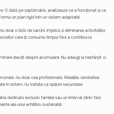
ire. O dată pe săptămână, analizează ce a funcționat și ce
ormă un plan rigid într-un sistem adaptabil.
u doar o listă de sarcini, implică și eliminarea activităților
rurilor care îți consumă timpul fără a contribui la
inare decât despre acumulare. Nu adaugi la nesfârșit, ci
rsonală, nu doar cea profesională. Relațiile, sănătatea
ate în sistem, nu tratate ca opțiuni secundare.
ă dedicată exclusiv familiei sau un interval zilnic fără
nte ale unui echilibru sustenabil.