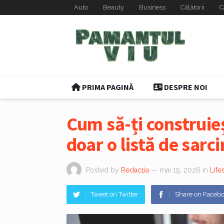
Auto
Beauty
Business
Călătorii
C
PRIMA PAGINĂ
DESPRE NOI
Cum să-ți construieș
doar o listă de sarci
Posted by
Redacția
— mai 19, 2026
in
Life
Tweet on Twitter
Share on Faceb