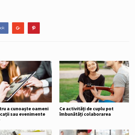
ook
ntru a cunoaște oameni
Ce activități de cuplu pot
icații sau evenimente
îmbunătăți colaborarea
e