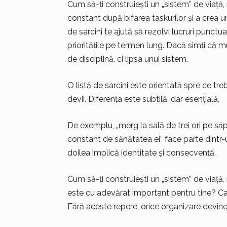
Cum să-ți construiești un „sistem” de viață, 
constant după bifarea taskurilor și a crea u
de sarcini te ajută să rezolvi lucruri punctua
prioritățile pe termen lung. Dacă simți că m
de disciplină, ci lipsa unui sistem.
O listă de sarcini este orientată spre ce tre
devii. Diferența este subtilă, dar esențială.
De exemplu, „merg la sală de trei ori pe să
constant de sănătatea ei” face parte dintr-
doilea implică identitate și consecvență.
Cum să-ți construiești un „sistem” de viață, n
este cu adevărat important pentru tine? Carie
Fără aceste repere, orice organizare devine