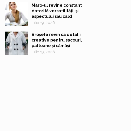
Maro-ul revine constant
datorită versatilității și
aspectului său cald
iulie 19, 2026
Broșele revin ca detalii
creative pentru sacouri,
paltoane și cămăși
iulie 19, 2026