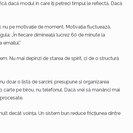
fică dacă modul în care îți petreci timpul le reflectă. Dacă
i, nu pe motivație de moment. Motivația fluctuează.
egula: „În fiecare dimineață lucrez 60 de minute la
a emailul.”
m. Nu mai depinzi de starea de spirit, ci de o structură
 nu doar o listă de sarcini, presupune și organizarea
e o carte pe birou, nu telefonul. Dacă vrei să mănânci mai
aprocesate.
t decât voința. Un sistem bun reduce fricțiunea dintre