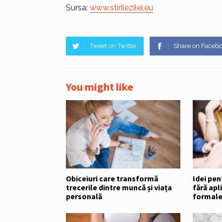
Sursa:
www.stirilezilei.eu
Tweet on Twitter
Share on Faceb
You might like
Obiceiuri care transformă
Idei pe
trecerile dintre muncă și viața
fără apl
personală
formal