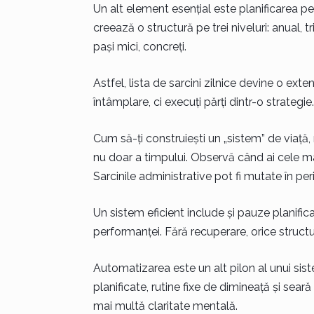
Un alt element esențial este planificarea pe 
creează o structură pe trei niveluri: anual, 
pași mici, concreți.
Astfel, lista de sarcini zilnice devine o ext
întâmplare, ci execuți părți dintr-o strategie.
Cum să-ți construiești un „sistem” de viață, 
nu doar a timpului. Observă când ai cele mai
Sarcinile administrative pot fi mutate în pe
Un sistem eficient include și pauze planif
performanței. Fără recuperare, orice struct
Automatizarea este un alt pilon al unui sist
planificate, rutine fixe de dimineață și seară
mai multă claritate mentală.