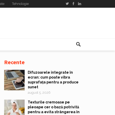
ate
Tehnologie
Recente
Difuzoarele integrate în
ecran: cum poate vibra
suprafața pentru a produce
sunet
august 5, 2026
Texturile cremoase pe
pleoape cer o bază potrivită
pentru a evita strângerea în