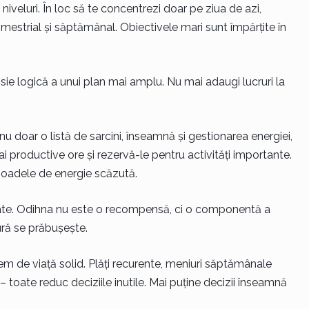
niveluri. În loc să te concentrezi doar pe ziua de azi,
trimestrial și săptămânal. Obiectivele mari sunt împărțite în
ensie logică a unui plan mai amplu. Nu mai adaugi lucruri la
nu doar o listă de sarcini, înseamnă și gestionarea energiei,
 productive ore și rezervă-le pentru activități importante.
rioadele de energie scăzută.
icate. Odihna nu este o recompensă, ci o componentă a
ură se prăbușește.
em de viață solid. Plăți recurente, meniuri săptămânale
 – toate reduc deciziile inutile. Mai puține decizii înseamnă