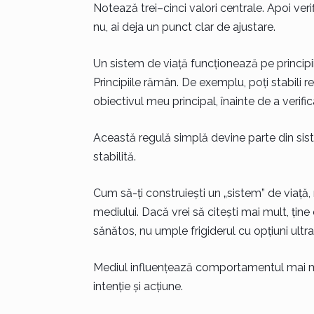
Notează trei–cinci valori centrale. Apoi veri
nu, ai deja un punct clar de ajustare.
Un sistem de viață funcționează pe principi
Principiile rămân. De exemplu, poți stabili r
obiectivul meu principal, înainte de a verific
Această regulă simplă devine parte din siste
stabilită.
Cum să-ți construiești un „sistem” de viață,
mediului. Dacă vrei să citești mai mult, țin
sănătos, nu umple frigiderul cu opțiuni ultr
Mediul influențează comportamentul mai mul
intenție și acțiune.