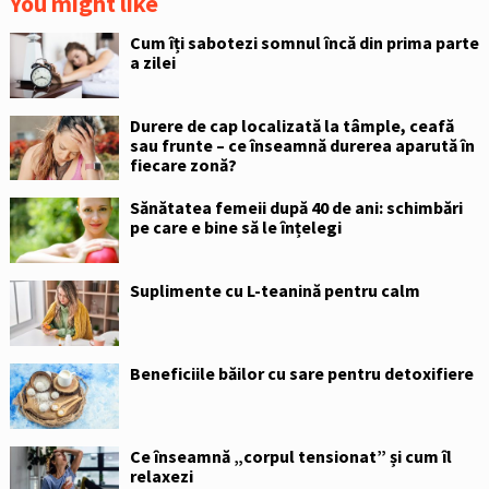
You might like
Cum îți sabotezi somnul încă din prima parte
a zilei
Durere de cap localizată la tâmple, ceafă
sau frunte – ce înseamnă durerea aparută în
fiecare zonă?
Sănătatea femeii după 40 de ani: schimbări
pe care e bine să le înțelegi
Suplimente cu L-teanină pentru calm
Beneficiile băilor cu sare pentru detoxifiere
Ce înseamnă „corpul tensionat” și cum îl
relaxezi