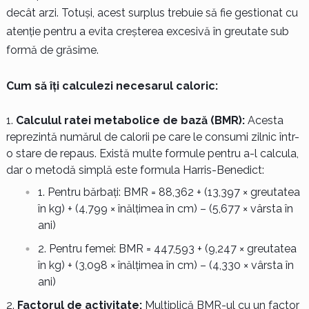
decât arzi. Totuși, acest surplus trebuie să fie gestionat cu
atenție pentru a evita creșterea excesivă în greutate sub
formă de grăsime.
Cum să îți calculezi necesarul caloric:
Calculul ratei metabolice de bază (BMR):
Acesta
reprezintă numărul de calorii pe care le consumi zilnic într-
o stare de repaus. Există multe formule pentru a-l calcula,
dar o metodă simplă este formula Harris-Benedict:
Pentru bărbați: BMR = 88,362 + (13,397 × greutatea
în kg) + (4,799 × înălțimea în cm) – (5,677 × vârsta în
ani)
Pentru femei: BMR = 447,593 + (9,247 × greutatea
în kg) + (3,098 × înălțimea în cm) – (4,330 × vârsta în
ani)
Factorul de activitate:
Multiplică BMR-ul cu un factor