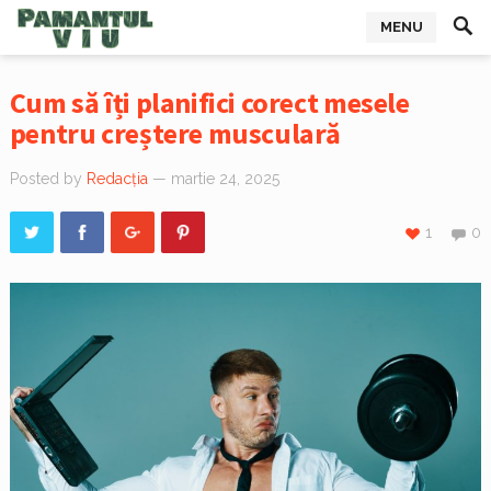
MENU
Cum să îți planifici corect mesele
pentru creștere musculară
Posted by
Redacția
— martie 24, 2025
1
0