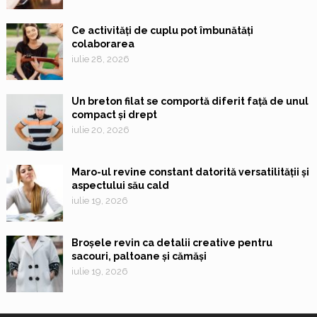
Ce activități de cuplu pot îmbunătăți
colaborarea
iulie 28, 2026
Un breton filat se comportă diferit față de unul
compact și drept
iulie 20, 2026
Maro-ul revine constant datorită versatilității și
aspectului său cald
iulie 19, 2026
Broșele revin ca detalii creative pentru
sacouri, paltoane și cămăși
iulie 19, 2026