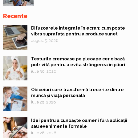
Recente
Difuzoarele integrate în ecran: cum poate
vibra suprafața pentru a produce sunet
august 5, 2026
Texturile cremoase pe pleoape cer o bază
potrivită pentru a evita strângerea în pliuri
iulie 30, 2026
Obiceiuri care transformă trecerile dintre
muncă și viața personală
iulie 29, 2026
Idei pentru a cunoaște oameni fără aplicații
sau evenimente formale
iulie 28, 2026