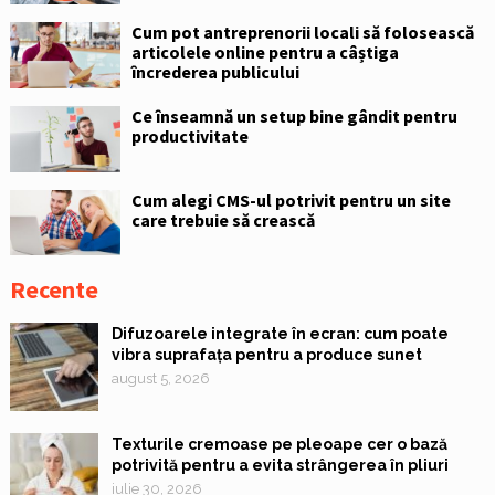
Cum pot antreprenorii locali să folosească
articolele online pentru a câștiga
încrederea publicului
Ce înseamnă un setup bine gândit pentru
productivitate
Cum alegi CMS-ul potrivit pentru un site
care trebuie să crească
Recente
Difuzoarele integrate în ecran: cum poate
vibra suprafața pentru a produce sunet
august 5, 2026
Texturile cremoase pe pleoape cer o bază
potrivită pentru a evita strângerea în pliuri
iulie 30, 2026