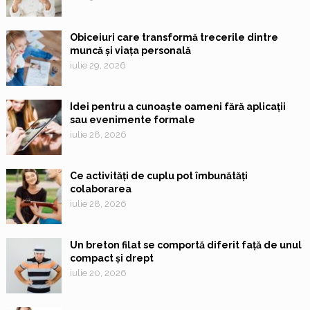
Obiceiuri care transformă trecerile dintre
muncă și viața personală
iulie 29, 2026
Idei pentru a cunoaște oameni fără aplicații
sau evenimente formale
iulie 28, 2026
Ce activități de cuplu pot îmbunătăți
colaborarea
iulie 28, 2026
Un breton filat se comportă diferit față de unul
compact și drept
iulie 20, 2026