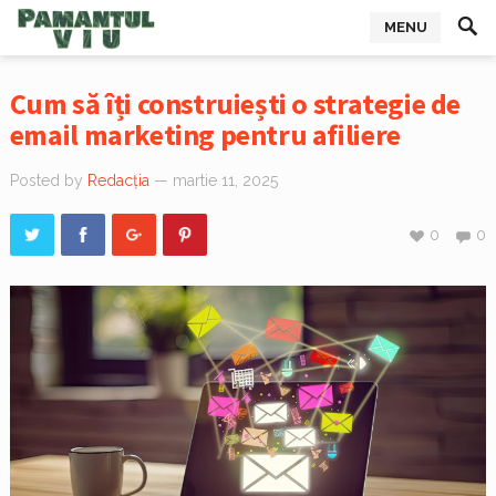
MENU
Cum să îți construiești o strategie de
email marketing pentru afiliere
Posted by
Redacția
— martie 11, 2025
0
0