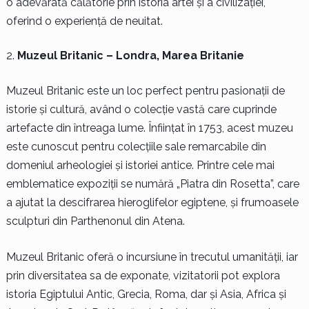
o adevărată călătorie prin istoria artei și a civilizației,
oferind o experiență de neuitat.
Muzeul Britanic – Londra, Marea Britanie
Muzeul Britanic este un loc perfect pentru pasionații de
istorie și cultură, având o colecție vastă care cuprinde
artefacte din întreaga lume. Înființat în 1753, acest muzeu
este cunoscut pentru colecțiile sale remarcabile din
domeniul arheologiei și istoriei antice. Printre cele mai
emblematice expoziții se numără „Piatra din Rosetta”, care
a ajutat la descifrarea hieroglifelor egiptene, și frumoasele
sculpturi din Parthenonul din Atena.
Muzeul Britanic oferă o incursiune în trecutul umanității, iar
prin diversitatea sa de exponate, vizitatorii pot explora
istoria Egiptului Antic, Grecia, Roma, dar și Asia, Africa și