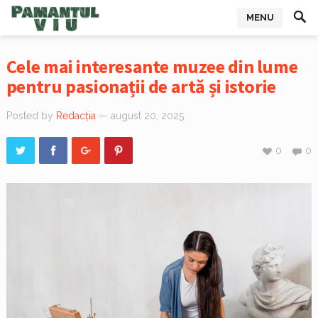
MENU
Cele mai interesante muzee din lume
pentru pasionații de artă și istorie
Posted by
Redacția
— august 20, 2025
0
0