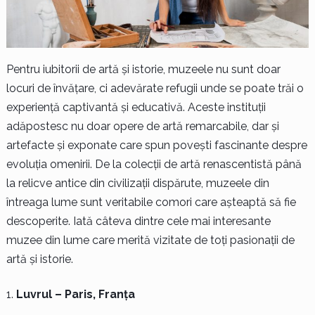
Pentru iubitorii de artă și istorie, muzeele nu sunt doar
locuri de învățare, ci adevărate refugii unde se poate trăi o
experiență captivantă și educativă. Aceste instituții
adăpostesc nu doar opere de artă remarcabile, dar și
artefacte și exponate care spun povești fascinante despre
evoluția omenirii. De la colecții de artă renascentistă până
la relicve antice din civilizații dispărute, muzeele din
întreaga lume sunt veritabile comori care așteaptă să fie
descoperite. Iată câteva dintre cele mai interesante
muzee din lume care merită vizitate de toți pasionații de
artă și istorie.
Luvrul – Paris, Franța