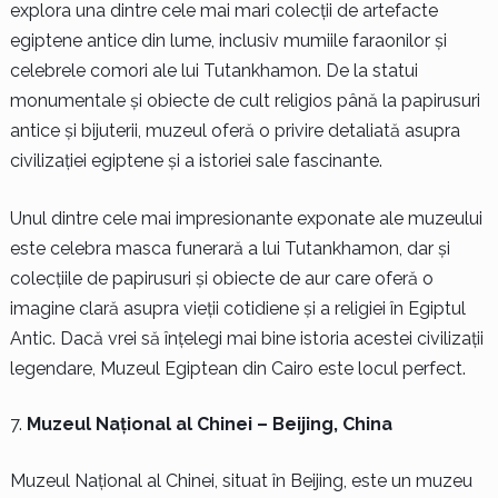
explora una dintre cele mai mari colecții de artefacte
egiptene antice din lume, inclusiv mumiile faraonilor și
celebrele comori ale lui Tutankhamon. De la statui
monumentale și obiecte de cult religios până la papirusuri
antice și bijuterii, muzeul oferă o privire detaliată asupra
civilizației egiptene și a istoriei sale fascinante.
Unul dintre cele mai impresionante exponate ale muzeului
este celebra masca funerară a lui Tutankhamon, dar și
colecțiile de papirusuri și obiecte de aur care oferă o
imagine clară asupra vieții cotidiene și a religiei în Egiptul
Antic. Dacă vrei să înțelegi mai bine istoria acestei civilizații
legendare, Muzeul Egiptean din Cairo este locul perfect.
Muzeul Național al Chinei – Beijing, China
Muzeul Național al Chinei, situat în Beijing, este un muzeu