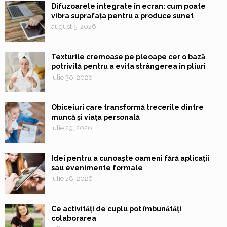
Difuzoarele integrate în ecran: cum poate
vibra suprafața pentru a produce sunet
august 5, 2026
Texturile cremoase pe pleoape cer o bază
potrivită pentru a evita strângerea în pliuri
iulie 30, 2026
Obiceiuri care transformă trecerile dintre
muncă și viața personală
iulie 29, 2026
Idei pentru a cunoaște oameni fără aplicații
sau evenimente formale
iulie 28, 2026
Ce activități de cuplu pot îmbunătăți
colaborarea