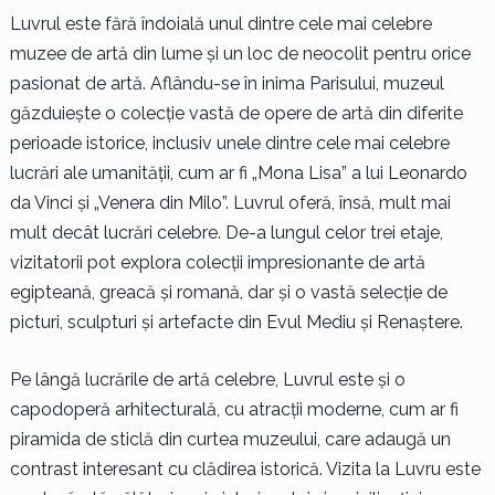
Luvrul este fără îndoială unul dintre cele mai celebre
muzee de artă din lume și un loc de neocolit pentru orice
pasionat de artă. Aflându-se în inima Parisului, muzeul
găzduiește o colecție vastă de opere de artă din diferite
perioade istorice, inclusiv unele dintre cele mai celebre
lucrări ale umanității, cum ar fi „Mona Lisa” a lui Leonardo
da Vinci și „Venera din Milo”. Luvrul oferă, însă, mult mai
mult decât lucrări celebre. De-a lungul celor trei etaje,
vizitatorii pot explora colecții impresionante de artă
egipteană, greacă și romană, dar și o vastă selecție de
picturi, sculpturi și artefacte din Evul Mediu și Renaștere.
Pe lângă lucrările de artă celebre, Luvrul este și o
capodoperă arhitecturală, cu atracții moderne, cum ar fi
piramida de sticlă din curtea muzeului, care adaugă un
contrast interesant cu clădirea istorică. Vizita la Luvru este