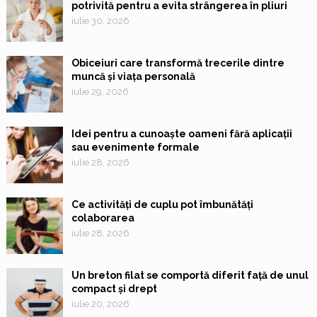
potrivită pentru a evita strângerea în pliuri
iulie 30, 2026
Obiceiuri care transformă trecerile dintre
muncă și viața personală
iulie 29, 2026
Idei pentru a cunoaște oameni fără aplicații
sau evenimente formale
iulie 28, 2026
Ce activități de cuplu pot îmbunătăți
colaborarea
iulie 28, 2026
Un breton filat se comportă diferit față de unul
compact și drept
iulie 20, 2026