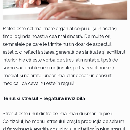
Pielea este cel mai mare organ al corpului și, în același
timp, oglinda noastră cea mai sinceră. De multe ori,
semnalele pe care le trimite nu țin doar de aspectul
estetic, ci reflectă starea generală de sănătate și echilibrul
interior. Fie că este vorba de stres, alimentație, lipsă de
somn sau probleme emoționale, pielea reacționează
imediat și ne arată, uneori mai clar decât un consult
medical, că ceva nu este în regulă.
Tenul și stresul – legătura invizibilă
Stresul este unul dintre cei mai mari dușmani ai pielii.
Cortizolul, hormonul stresului, crește producția de sebum
și favorizează apariția coșurilor și a iritațiilor. În plus, stresul