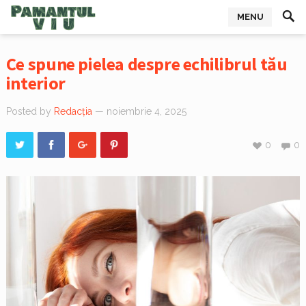
MENU
Ce spune pielea despre echilibrul tău
interior
Posted by
Redacția
— noiembrie 4, 2025
0
0