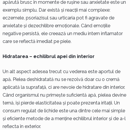
apărută brusc în momente de rușine sau anxietate este un
exemplu simplu. Dar există și reacții mai complexe:
eczemele, psoriazisul sau urticaria pot fi agravate de
anxietate și dezechilibre emoționale. Când emoțiile
negative persistă, ele creează un mediu intern inflamator
care se reflectă imediat pe piele.
Hidratarea – echilibrul apei din interior
Un alt aspect adesea trecut cu vederea este aportul de
apă. Pielea deshidratată nu se rezolvă doar cu o cremă
aplicată la suprafață, ci are nevoie de hidratare din interior.
Când organismul nu primește suficientă apă, pielea devine
ternă, își pierde elasticitatea și poate prezenta iritații. Un
consum regulat de lichide este una dintre cele mai simple
și eficiente metode de a menține echilibrul interior și de a-l
reflecta în exterior.