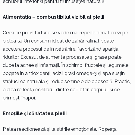
echilibrul interior și pentru frumusețea naturală.
Alimentația – combustibilul vizibil al pielii
Ceea ce pui în farfurie se vede mai repede decât crezi pe
pielea ta. Un consum ridicat de zahăr rafinat poate
accelera procesul de îmbătrânire, favorizând apariția
ridurilor. Excesul de alimente procesate și grase poate
duce la acnee și inflamații. În schimb, fructele și legumele
bogate în antioxidanți, acizii grași omega-3 și apa susțin
strălucirea naturală și reduc semnele de oboseală. Practic,
pielea reflectă echilibrul dintre ce îi oferi corpului și ce
primești înapoi.
Emoțiile și sănătatea pielii
Pielea reacționează și la stările emoționale. Roșeața