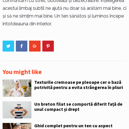
confruntăm cu stres, oboseală și dezechilibre. Înțelegerea
acestui limbaj subtil ne ajută nu doar să arătăm mai bine, ci
și să ne simțim mai bine. Un ten sănătos și luminos începe
întotdeauna din interior.
You might like
Texturile cremoase pe pleoape cer o bază
potrivită pentru a evita strângerea în pliuri
Un breton filat se comportă diferit față de
unul compact și drept
Ghid complet pentru un ten cu aspect