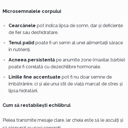
Microsemnalele corpului
Cearcănele
pot indica lipsa de somn, dar și deficiențe
de fier sau deshidratare.
Tenul palid
poate fi un semn al unei alimentații sărace
în nutrienți.
Acneea persistentă
pe anumite zone (maxilar, bărbie)
poate fi corelată cu dezechilibre hormonale.
Liniile fine accentuate
pot fi nu doar semne de
îmbătrânire, ci și ale unui stil de viață marcat de stres și
lipsa hidratării.
Cum să restabilești echilibrul
Pielea transmite mesaje clare, iar cheia este să le asculți și
să răspunzi cu pași concreți: