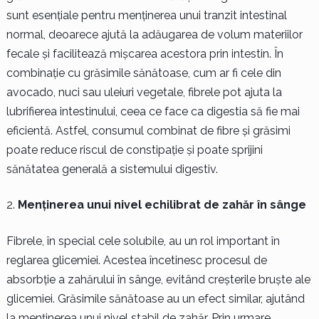
sunt esențiale pentru menținerea unui tranzit intestinal
normal, deoarece ajută la adăugarea de volum materiilor
fecale și facilitează mișcarea acestora prin intestin. În
combinație cu grăsimile sănătoase, cum ar fi cele din
avocado, nuci sau uleiuri vegetale, fibrele pot ajuta la
lubrifierea intestinului, ceea ce face ca digestia să fie mai
eficientă. Astfel, consumul combinat de fibre și grăsimi
poate reduce riscul de constipație și poate sprijini
sănătatea generală a sistemului digestiv.
Menținerea unui nivel echilibrat de zahăr în sânge
Fibrele, în special cele solubile, au un rol important în
reglarea glicemiei. Acestea încetinesc procesul de
absorbție a zahărului în sânge, evitând creșterile bruște ale
glicemiei. Grăsimile sănătoase au un efect similar, ajutând
la menținerea unui nivel stabil de zahăr. Prin urmare,