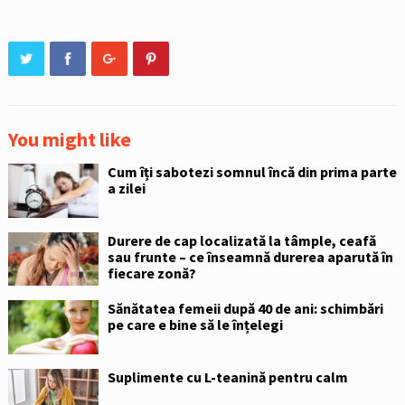
You might like
Cum îți sabotezi somnul încă din prima parte
a zilei
Durere de cap localizată la tâmple, ceafă
sau frunte – ce înseamnă durerea aparută în
fiecare zonă?
Sănătatea femeii după 40 de ani: schimbări
pe care e bine să le înțelegi
Suplimente cu L-teanină pentru calm