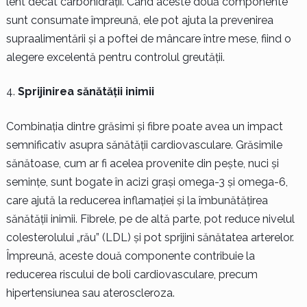
lent decât carbohidrații. Când aceste două componente
sunt consumate împreună, ele pot ajuta la prevenirea
supraalimentării și a poftei de mâncare între mese, fiind o
alegere excelentă pentru controlul greutății.
Sprijinirea sănătății inimii
Combinația dintre grăsimi și fibre poate avea un impact
semnificativ asupra sănătății cardiovasculare. Grăsimile
sănătoase, cum ar fi acelea provenite din pește, nuci și
semințe, sunt bogate în acizi grași omega-3 și omega-6,
care ajută la reducerea inflamației și la îmbunătățirea
sănătății inimii. Fibrele, pe de altă parte, pot reduce nivelul
colesterolului „rău” (LDL) și pot sprijini sănătatea arterelor.
Împreună, aceste două componente contribuie la
reducerea riscului de boli cardiovasculare, precum
hipertensiunea sau ateroscleroza.