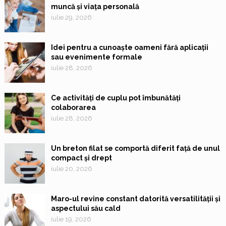
muncă și viața personală
iulie 29, 2026
Idei pentru a cunoaște oameni fără aplicații
sau evenimente formale
iulie 28, 2026
Ce activități de cuplu pot îmbunătăți
colaborarea
iulie 28, 2026
Un breton filat se comportă diferit față de unul
compact și drept
iulie 20, 2026
Maro-ul revine constant datorită versatilității și
aspectului său cald
iulie 19, 2026