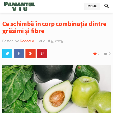
MENU
Ce schimbă în corp combinația dintre
grăsimi și fibre
Posted by
Redacția
— august 5, 2025
1
0