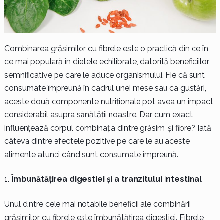
Combinarea grăsimilor cu fibrele este o practică din ce în
ce mai populară în dietele echilibrate, datorită beneficiilor
semnificative pe care le aduce organismului. Fie că sunt
consumate împreună în cadrul unei mese sau ca gustări,
aceste două componente nutriționale pot avea un impact
considerabil asupra sănătății noastre. Dar cum exact
influențează corpul combinația dintre grăsimi și fibre? Iată
câteva dintre efectele pozitive pe care le au aceste
alimente atunci când sunt consumate împreună.
Îmbunătățirea digestiei și a tranzitului intestinal
Unul dintre cele mai notabile beneficii ale combinării
grăsimilor cu fibrele este îmbunătățirea digestiei. Fibrele