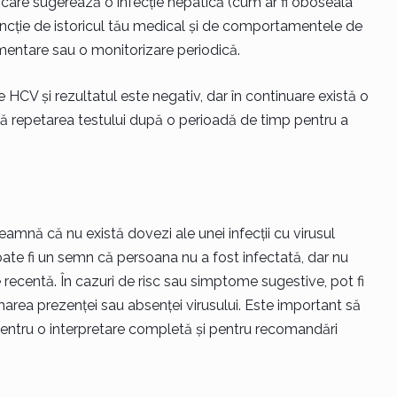
are sugerează o infecție hepatică (cum ar fi oboseala
funcție de istoricul tău medical și de comportamentele de
mentare sau o monitorizare periodică.
HCV și rezultatul este negativ, dar în continuare există o
tă repetarea testului după o perioadă de timp pentru a
eamnă că nu există dovezi ale unei infecții cu virusul
ate fi un semn că persoana nu a fost infectată, dar nu
 recentă. În cazuri de risc sau simptome sugestive, pot fi
area prezenței sau absenței virusului. Este important să
 pentru o interpretare completă și pentru recomandări