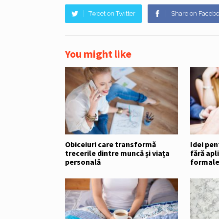
Tweet on Twitter
Share on Faceb
You might like
Obiceiuri care transformă
Idei pe
trecerile dintre muncă și viața
fără apl
personală
formal