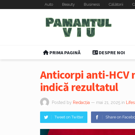
Auto
Beauty
Business
Călătorii
C
PRIMA PAGINĂ
DESPRE NOI
Anticorpi anti-HCV 
indică rezultatul
Posted by
Redacția
— mai 21, 2025
in
Lifes
Tweet on Twitter
Share on Faceb