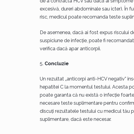
de a contracta HCV sau dacă ai simptome c
excesivă, dureri abdominale sau icter). În 
risc, medicul poate recomanda teste supli
De asemenea, dacă ai fost expus riscului de 
suspiciune de infecție, poate fi recomanda
verifica dacă apar anticorpii.
Concluzie
Un rezultat „anticorpi anti-HCV negativ” îns
hepatitei C la momentul testului. Acesta po
poate garanta că nu există o infecție foarte
necesare teste suplimentare pentru confirm
discuți rezultatele testului cu medicul tău
suplimentare, dacă este necesar.