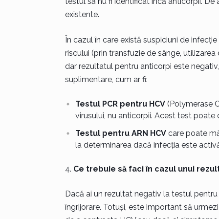
testul să nu fi identificat încă anticorpii. D
existente.
În cazul în care există suspiciuni de infec
riscului (prin transfuzie de sânge, utilizar
dar rezultatul pentru anticorpi este negat
suplimentare, cum ar fi:
Testul PCR pentru HCV
(Polymerase Ch
virusului, nu anticorpii. Acest test poate 
Testul pentru ARN HCV
care poate măs
la determinarea dacă infecția este activă
Ce trebuie să faci în cazul unui rezul
Dacă ai un rezultat negativ la testul pentru
îngrijorare. Totuși, este important să urmez