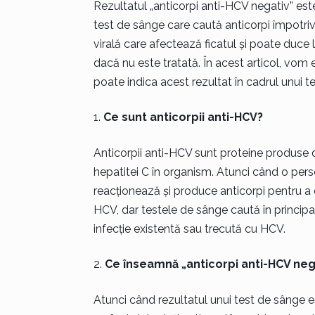
Rezultatul „anticorpi anti-HCV negativ” est
test de sânge care caută anticorpi împotriva
virală care afectează ficatul și poate duce l
dacă nu este tratată. În acest articol, vom
poate indica acest rezultat în cadrul unui t
Ce sunt anticorpii anti-HCV?
Anticorpii anti-HCV sunt proteine produse d
hepatitei C în organism. Atunci când o pers
reacționează și produce anticorpi pentru a co
HCV, dar testele de sânge caută în principal
infecție existentă sau trecută cu HCV.
Ce înseamnă „anticorpi anti-HCV neg
Atunci când rezultatul unui test de sânge 