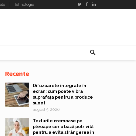
ate
Tehnologie
Recente
Difuzoarele integrate în
ecran: cum poate vibra
suprafața pentru a produce
sunet
august 5, 2026
Texturile cremoase pe
pleoape cer o bază potrivită
pentru a evita strângerea în