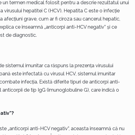
e un termen medical folosit pentru a descrie rezultatul unui
 virusului hepatitei C (HCV). Hepatita C este o infecție
a afecțiuni grave, cum ar fi ciroza sau cancerul hepatic,
 explica ce înseamnă „anticorpi anti-HCV negativ” și ce
est de diagnostic.
e sistemul imunitar ca răspuns la prezența virusului
oană este infectată cu virusul HCV, sistemul imunitar
mbate infecția. Există diferite tipuri de anticorpi anti-
 anticorpii de tip IgG (imunoglobuline G), care indică o
ativ”?
este „anticorpi anti-HCV negativ”, aceasta înseamnă că nu