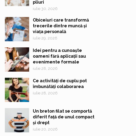
pliuri
iulie 30, 2026
Obiceiuri care transformă
trecerile dintre muncă și
viața personală
iulie 29, 2026
Idei pentru a cunoaște
oameni fără aplicații sau
evenimente formale
iulie 28, 2026
Ce activități de cuplu pot
îmbunătăți colaborarea
iulie 28, 2026
Un breton filat se comportă
diferit față de unul compact
și drept
iulie 20, 2026