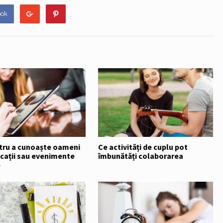
ook
ntru a cunoaște oameni
Ce activități de cuplu pot
icații sau evenimente
îmbunătăți colaborarea
e