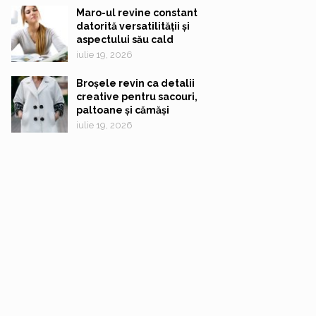
Maro-ul revine constant
datorită versatilității și
aspectului său cald
iulie 19, 2026
Broșele revin ca detalii
creative pentru sacouri,
paltoane și cămăși
iulie 19, 2026