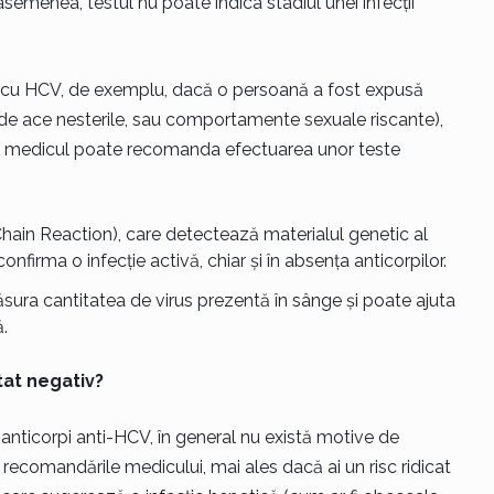
e asemenea, testul nu poate indica stadiul unei infecții
ție cu HCV, de exemplu, dacă o persoană a fost expusă
ea de ace nesterile, sau comportamente sexuale riscante),
iv, medicul poate recomanda efectuarea unor teste
ain Reaction), care detectează materialul genetic al
confirma o infecție activă, chiar și în absența anticorpilor.
ura cantitatea de virus prezentă în sânge și poate ajuta
.
tat negativ?
 anticorpi anti-HCV, în general nu există motive de
i recomandările medicului, mai ales dacă ai un risc ridicat