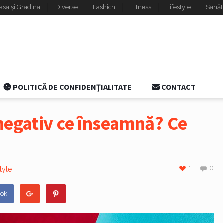
asă și Grădină
Diverse
Fashion
Fitness
Lifestyle
Sănăt
POLITICĂ DE CONFIDENȚIALITATE
CONTACT
negativ ce înseamnă? Ce
1
0
tyle
ook