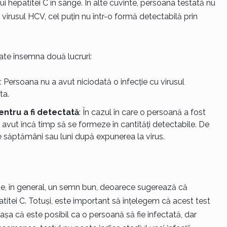
ui hepatitei C în sânge. În alte cuvinte, persoana testată nu
 virusul HCV, cel puțin nu într-o formă detectabilă prin
ate însemna două lucruri:
: Persoana nu a avut niciodată o infecție cu virusul
ta.
entru a fi detectată
: În cazul în care o persoană a fost
 avut încă timp să se formeze în cantități detectabile. De
le săptămâni sau luni după expunerea la virus.
ste, în general, un semn bun, deoarece sugerează că
titei C. Totuși, este important să înțelegem că acest test
așa că este posibil ca o persoană să fie infectată, dar