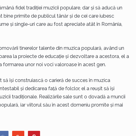
rămână fidel tradiției muzicii populare, dar și să aducă un
t bine primite de publicul tânăr și de cei care iubesc
me și single-uri care au fost apreciate atât în România,
 promovării tinerelor talente din muzica populară, având un
parea la proiecte de educație și dezvoltare a acestora, el a
 la formarea unor noi voci valoroase în acest gen.
șit să își construiască o carieră de succes în muzica
tabil și dedicarea față de folclor, el a reușit să își
 muzicii tradiționale. Realizările sale sunt o dovadă a muncii
opulară, iar viitorul său în acest domeniu promite și mai