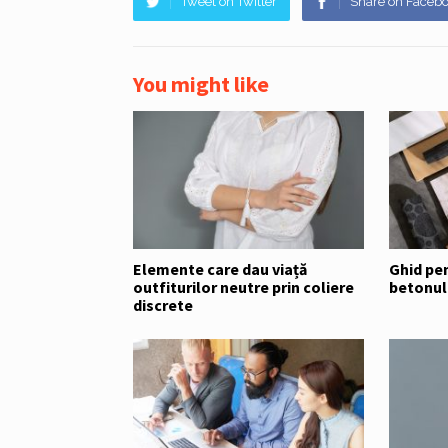
Tweet on Twitter
Share on Faceb
You might like
Elemente care dau viață
Ghid pe
outfiturilor neutre prin coliere
betonulu
discrete