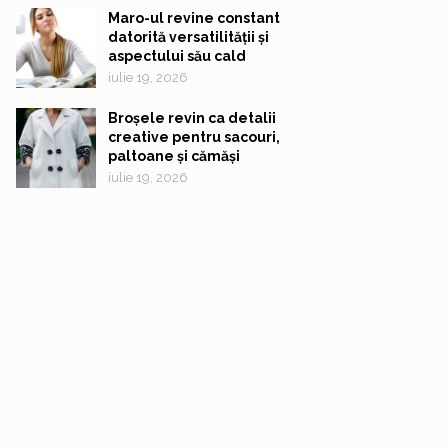
Maro-ul revine constant
datorită versatilității și
aspectului său cald
iulie 19, 2026
Broșele revin ca detalii
creative pentru sacouri,
paltoane și cămăși
iulie 19, 2026