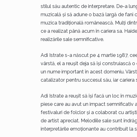
stilul său autentic de interpretare. De-a lung
muzicală și să adune o bază largă de fani ca
muzica tradițională românească. Mulți dintre 
ce a realizat până acum în cariera sa. Haid
realizările sale semnificative.
Adi Istrate s-a născut pe 4 martie 1987, ce
vârstă, el a reușit deja să își construiască 
un nume important în acest domeniu. Vârsta 
catalizator pentru succesul său, iar cariera
Adi Istrate a reușit să își facă un loc în m
piese care au avut un impact semnificativ 
festivaluri de folclor și a colaborat cu art
de artist apreciat. Melodiile sale sunt îndrăgi
interpretările emoționante au contribuit la 