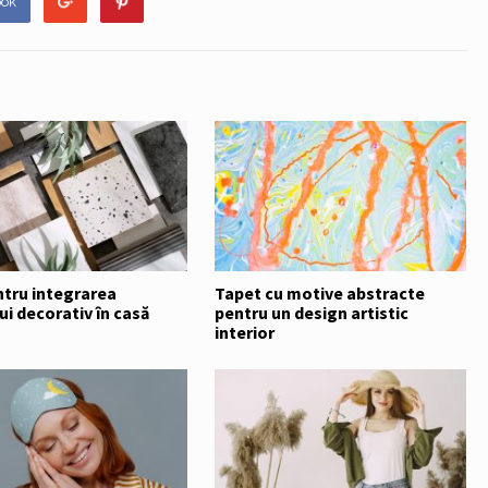
ook
ntru integrarea
Tapet cu motive abstracte
i decorativ în casă
pentru un design artistic
interior