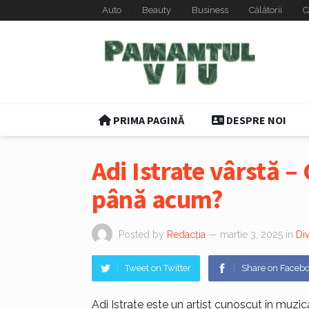
Auto
Beauty
Business
Călătorii
C
PRIMA PAGINĂ
DESPRE NOI
Adi Istrate vârstă – C
până acum?
Posted by
Redacția
— martie 3, 2025
in
Di
Tweet on Twitter
Share on Faceb
Adi Istrate este un artist cunoscut în muz