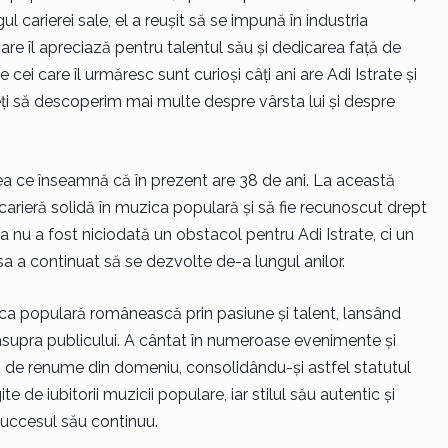
ul carierei sale, el a reușit să se impună în industria
re îl apreciază pentru talentul său și dedicarea față de
cei care îl urmăresc sunt curioși câți ani are Adi Istrate și
eți să descoperim mai multe despre vârsta lui și despre
ea ce înseamnă că în prezent are 38 de ani. La această
o carieră solidă în muzica populară și să fie recunoscut drept
nu a fost niciodată un obstacol pentru Adi Istrate, ci un
 sa a continuat să se dezvolte de-a lungul anilor.
uzica populară românească prin pasiune și talent, lansând
asupra publicului. A cântat în numeroase evenimente și
iști de renume din domeniu, consolidându-și astfel statutul
te de iubitorii muzicii populare, iar stilul său autentic și
succesul său continuu.