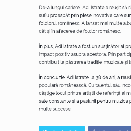
De-a lungul carierei, Adi Istrate a reușit să 
suflu proaspăt prin piese inovative care sun
folclorul românesc. A lansat mai multe albu
cât și în afacerea de folclor românesc.
În plus, Adi Istrate a fost un susținător al
impact pozitiv asupra acestora. Prin partici
contribuit la păstrarea tradiției muzicale și
În concluzie, Adi Istrate, la 38 de ani, a reu
populară românească. Cu talentul său incontes
câștige locul printre artiștii de referință ai
sale constante și a pasiunii pentru muzica p
multe succese.