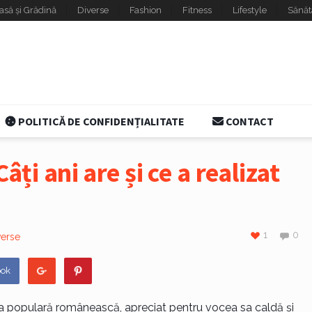
asă și Grădină
Diverse
Fashion
Fitness
Lifestyle
Sănăt
POLITICĂ DE CONFIDENȚIALITATE
CONTACT
âți ani are și ce a realizat
1
0
verse
ook
ica populară românească, apreciat pentru vocea sa caldă și