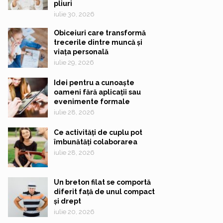
pliuri
iulie 30, 2026
Obiceiuri care transformă
trecerile dintre muncă și
viața personală
iulie 29, 2026
Idei pentru a cunoaște
oameni fără aplicații sau
evenimente formale
iulie 28, 2026
Ce activități de cuplu pot
îmbunătăți colaborarea
iulie 28, 2026
Un breton filat se comportă
diferit față de unul compact
și drept
iulie 20, 2026