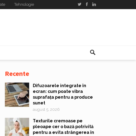
ate
Tehnologie
Recente
Difuzoarele integrate în
ecran: cum poate vibra
suprafața pentru a produce
sunet
august 5, 2026
Texturile cremoase pe
pleoape cer o bază potrivită
pentru a evita strângerea în