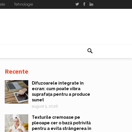
ate
Tehnologie
Recente
Difuzoarele integrate în
ecran: cum poate vibra
suprafața pentru a produce
sunet
august 5, 2026
Texturile cremoase pe
pleoape cer o bază potrivită
pentru a evita strângerea în