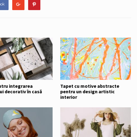
ook
ntru integrarea
Tapet cu motive abstracte
i decorativ în casă
pentru un design artistic
interior