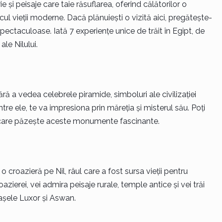
ie și peisaje care taie răsuflarea, oferind călătorilor o
cul vieții moderne. Dacă plănuiești o vizită aici, pregătește-
pectaculoase. Iată 7 experiențe unice de trăit în Egipt, de
le Nilului.
ră a vedea celebrele piramide, simboluri ale civilizației
tre ele, te va impresiona prin măreția și misterul său. Poți
ă care păzește aceste monumente fascinante.
roazieră pe Nil, râul care a fost sursa vieții pentru
azierei, vei admira peisaje rurale, temple antice și vei trăi
orașele Luxor și Aswan.