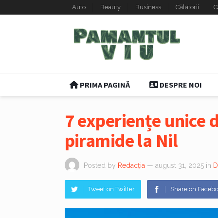
Auto
Beauty
Business
Călătorii
C
PRIMA PAGINĂ
DESPRE NOI
7 experiențe unice de
piramide la Nil
Posted by
Redacția
— august 31, 2025
in
D
Tweet on Twitter
Share on Faceb