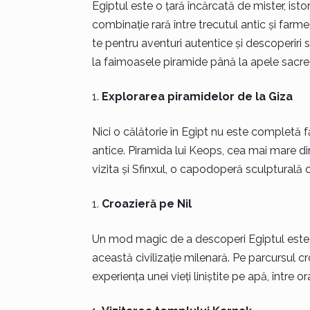
Egiptul este o țară încărcată de mister, istor
combinație rară între trecutul antic și farme
te pentru aventuri autentice și descoperiri s
la faimoasele piramide până la apele sacre a
Explorarea piramidelor de la Giza
Nici o călătorie în Egipt nu este completă fă
antice. Pira­mida lui Keops, cea mai mare din
vizita și Sfinxul, o capodoperă sculptural
Croazieră pe Nil
Un mod magic de a descoperi Egiptul este o c
această civilizație milenară. Pe parcursul cro
experiența unei vieți liniștite pe apă, între 