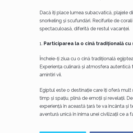
Dacă îți place lumea subacvatică, plajele d
snorkeling și scufundări. Recifurile de corali
spectaculoasă, diferită de restul vacanței.
Participarea la o cină tradițională c
Încheie-ți ziua cu o cină tradițională egipt
Experiența culinară și atmosfera autentică te
amintiri vii.
Egiptul este o destinație care îți oferă mul
timp și spațiu, plină de emoții și revelații. D
experiență în această țară te va încânta și t
aventură unică în inima unei civilizații ce a 