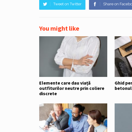
Tweet on Twitter
Share on Faceb
You might like
Elemente care dau viață
Ghid pe
outfiturilor neutre prin coliere
betonulu
discrete