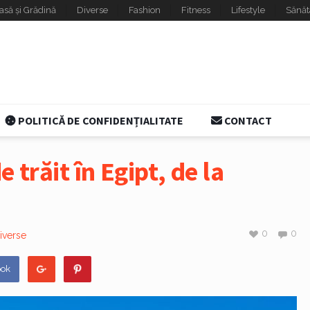
asă și Grădină
Diverse
Fashion
Fitness
Lifestyle
Sănăt
POLITICĂ DE CONFIDENȚIALITATE
CONTACT
 trăit în Egipt, de la
0
0
iverse
ook