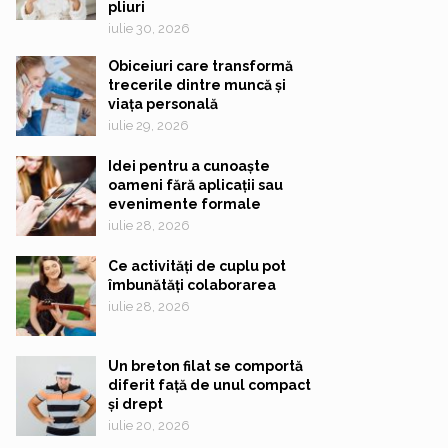
pliuri
iulie 30, 2026
Obiceiuri care transformă
trecerile dintre muncă și
viața personală
iulie 29, 2026
Idei pentru a cunoaște
oameni fără aplicații sau
evenimente formale
iulie 28, 2026
Ce activități de cuplu pot
îmbunătăți colaborarea
iulie 28, 2026
Un breton filat se comportă
diferit față de unul compact
și drept
iulie 20, 2026