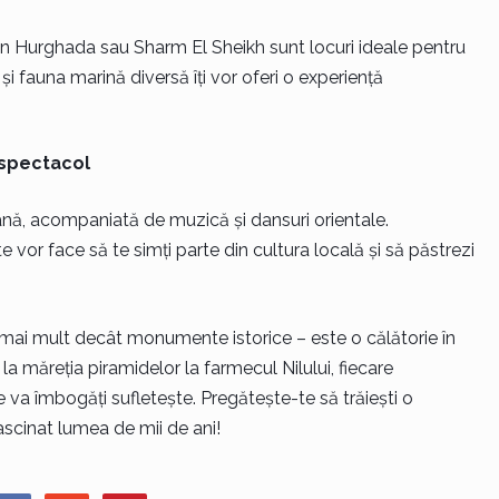
in Hurghada sau Sharm El Sheikh sunt locuri ideale pentru
 și fauna marină diversă îți vor oferi o experiență
u spectacol
eană, acompaniată de muzică și dansuri orientale.
 vor face să te simți parte din cultura locală și să păstrezi
t mai mult decât monumente istorice – este o călătorie în
e la măreția piramidelor la farmecul Nilului, fiecare
e va îmbogăți sufletește. Pregătește-te să trăiești o
fascinat lumea de mii de ani!