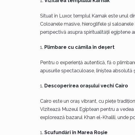
Vizitarea templului Karnak
Situat în Luxor, templul Karnak este unul d
Coloanele masive, hieroglifele și saloanele i
perspectivă asupra spiritualității egiptene a
Plimbare cu cămila în deșert
Pentru o experiență autentică, fă o plimbar
apusurile spectaculoase, liniștea absolută și 
Descoperirea orașului vechi Cairo
Cairo este un oraș vibrant, cu piețe tradiț
Vizitează Muzeul Egiptean pentru a vedea a
explorează bazarul Khan el-Khalili, unde po
Scufundări în Marea Roșie