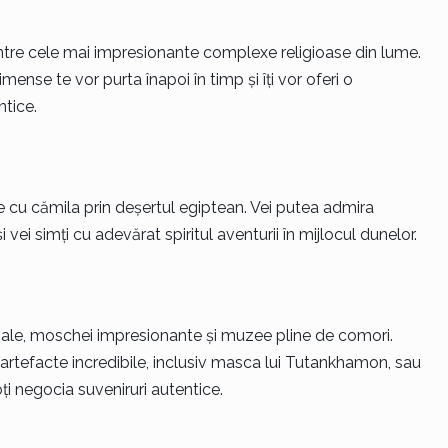
intre cele mai impresionante complexe religioase din lume.
mense te vor purta înapoi în timp și îți vor oferi o
ntice.
e cu cămila prin deșertul egiptean. Vei putea admira
vei simți cu adevărat spiritul aventurii în mijlocul dunelor.
ionale, moschei impresionante și muzee pline de comori.
rtefacte incredibile, inclusiv masca lui Tutankhamon, sau
ți negocia suveniruri autentice.