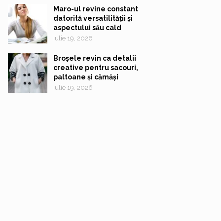
Maro-ul revine constant
datorită versatilității și
aspectului său cald
iulie 19, 2026
Broșele revin ca detalii
creative pentru sacouri,
paltoane și cămăși
iulie 19, 2026