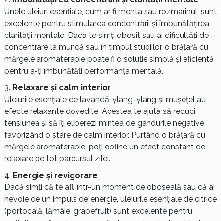
Unele uleiuri esențiale, cum ar fi menta sau rozmarinul, sunt
excelente pentru stimularea concentrării și îmbunătățirea
clarității mentale. Dacă te simți obosit sau ai dificultăți de
concentrare la muncă sau în timpul studiilor, o brățară cu
mărgele aromaterapie poate fi o soluție simplă și eficientă
pentru a-ți îmbunătăți performanța mentală.
Relaxare și calm interior
Uleiurile esențiale de lavandă, ylang-ylang și mușețel au
efecte relaxante dovedite. Acestea te ajută să reduci
tensiunea și să îți eliberezi mintea de gândurile negative,
favorizând o stare de calm interior. Purtând o brățară cu
mărgele aromaterapie, poți obține un efect constant de
relaxare pe tot parcursul zilei.
Energie și revigorare
Dacă simți că te afli într-un moment de oboseală sau că ai
nevoie de un impuls de energie, uleiurile esențiale de citrice
(portocală, lămâie, grapefruit) sunt excelente pentru