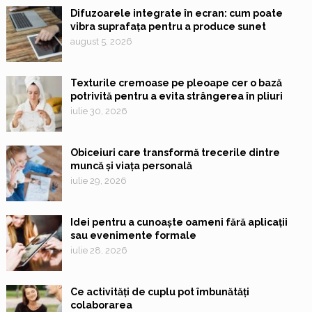
Difuzoarele integrate în ecran: cum poate
vibra suprafața pentru a produce sunet
august 5, 2026
Texturile cremoase pe pleoape cer o bază
potrivită pentru a evita strângerea în pliuri
iulie 30, 2026
Obiceiuri care transformă trecerile dintre
muncă și viața personală
iulie 29, 2026
Idei pentru a cunoaște oameni fără aplicații
sau evenimente formale
iulie 28, 2026
Ce activități de cuplu pot îmbunătăți
colaborarea