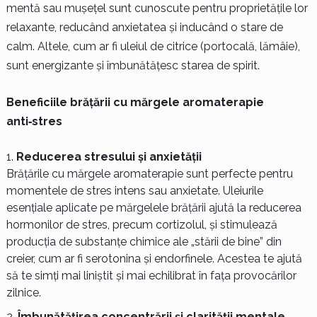
mentă sau mușețel sunt cunoscute pentru proprietățile lor
relaxante, reducând anxietatea și inducând o stare de
calm. Altele, cum ar fi uleiul de citrice (portocală, lămâie),
sunt energizante și îmbunătățesc starea de spirit.
Beneficiile brățării cu mărgele aromaterapie
anti‑stres
Reducerea stresului și anxietății
Brățările cu mărgele aromaterapie sunt perfecte pentru
momentele de stres intens sau anxietate. Uleiurile
esențiale aplicate pe mărgelele brățării ajută la reducerea
hormonilor de stres, precum cortizolul, și stimulează
producția de substanțe chimice ale „stării de bine” din
creier, cum ar fi serotonina și endorfinele. Acestea te ajută
să te simți mai liniștit și mai echilibrat în fața provocărilor
zilnice.
Îmbunătățirea concentrării și clarității mentale