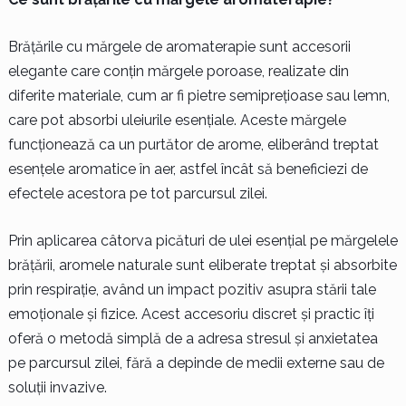
Brățările cu mărgele de aromaterapie sunt accesorii
elegante care conțin mărgele poroase, realizate din
diferite materiale, cum ar fi pietre semiprețioase sau lemn,
care pot absorbi uleiurile esențiale. Aceste mărgele
funcționează ca un purtător de arome, eliberând treptat
esențele aromatice în aer, astfel încât să beneficiezi de
efectele acestora pe tot parcursul zilei.
Prin aplicarea câtorva picături de ulei esențial pe mărgelele
brățării, aromele naturale sunt eliberate treptat și absorbite
prin respirație, având un impact pozitiv asupra stării tale
emoționale și fizice. Acest accesoriu discret și practic îți
oferă o metodă simplă de a adresa stresul și anxietatea
pe parcursul zilei, fără a depinde de medii externe sau de
soluții invazive.