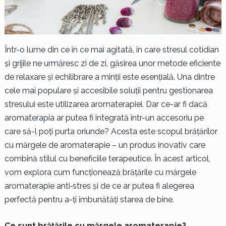
Într-o lume din ce în ce mai agitată, în care stresul cotidian
și grijile ne urmăresc zi de zi, găsirea unor metode eficiente
de relaxare și echilibrare a minții este esențială. Una dintre
cele mai populare și accesibile soluții pentru gestionarea
stresului este utilizarea aromaterapiei. Dar ce-ar fi dacă
aromaterapia ar putea fi integrată într-un accesoriu pe
care să-l poți purta oriunde? Acesta este scopul brățărilor
cu mărgele de aromaterapie – un produs inovativ care
combină stilul cu beneficiile terapeutice. În acest articol,
vom explora cum funcționează brățările cu mărgele
aromaterapie anti‑stres și de ce ar putea fi alegerea
perfectă pentru a-ți îmbunătăți starea de bine.
Ce sunt brățările cu mărgele aromaterapie?