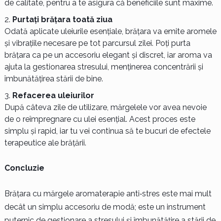
de calitate, pentru a te asigura că beneficiile sunt maxime.
Purtați brățara toată ziua
Odată aplicate uleiurile esențiale, brățara va emite aromele
și vibrațiile necesare pe tot parcursul zilei. Poți purta
brățara ca pe un accesoriu elegant și discret, iar aroma va
ajuta la gestionarea stresului, menținerea concentrării și
îmbunătățirea stării de bine.
Refacerea uleiurilor
După câteva zile de utilizare, mărgelele vor avea nevoie
de o reîmpregnare cu ulei esențial. Acest proces este
simplu și rapid, iar tu vei continua să te bucuri de efectele
terapeutice ale brățării.
Concluzie
Brățara cu mărgele aromaterapie anti‑stres este mai mult
decât un simplu accesoriu de modă; este un instrument
puternic de gestionare a stresului și îmbunătățire a stării de