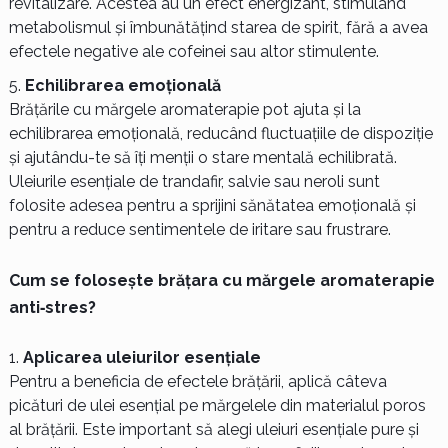
revitalizare. Acestea au un efect energizant, stimulând
metabolismul și îmbunătățind starea de spirit, fără a avea
efectele negative ale cofeinei sau altor stimulente.
Echilibrarea emoțională
Brățările cu mărgele aromaterapie pot ajuta și la
echilibrarea emoțională, reducând fluctuațiile de dispoziție
și ajutându-te să îți menții o stare mentală echilibrată.
Uleiurile esențiale de trandafir, salvie sau neroli sunt
folosite adesea pentru a sprijini sănătatea emoțională și
pentru a reduce sentimentele de iritare sau frustrare.
Cum se folosește brățara cu mărgele aromaterapie
anti‑stres?
Aplicarea uleiurilor esențiale
Pentru a beneficia de efectele brățării, aplică câteva
picături de ulei esențial pe mărgelele din materialul poros
al brățării. Este important să alegi uleiuri esențiale pure și